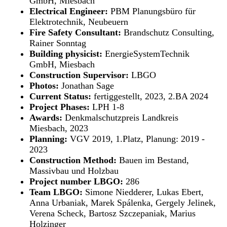
GmbH, Miesbach
Electrical Engineer:
PBM Planungsbüro für
Elektrotechnik, Neubeuern
Fire Safety Consultant:
Brandschutz Consulting,
Rainer Sonntag
Building physicist:
EnergieSystemTechnik
GmbH, Miesbach
Construction Supervisor:
LBGO
Photos:
Jonathan Sage
Current Status:
fertiggestellt, 2023, 2.BA 2024
Project Phases:
LPH 1-8
Awards:
Denkmalschutzpreis Landkreis
Miesbach, 2023
Planning:
VGV 2019, 1.Platz, Planung: 2019 -
2023
Construction Method:
Bauen im Bestand,
Massivbau und Holzbau
Project number LBGO:
286
Team LBGO:
Simone Niedderer, Lukas Ebert,
Anna Urbaniak, Marek Spálenka, Gergely Jelinek,
Verena Scheck, Bartosz Szczepaniak, Marius
Holzinger